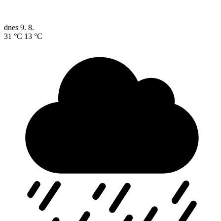
dnes
9. 8.
31 °C
13 °C