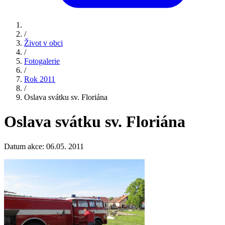
/
Život v obci
/
Fotogalerie
/
Rok 2011
/
Oslava svátku sv. Floriána
Oslava svátku sv. Floriána
Datum akce: 06.05. 2011