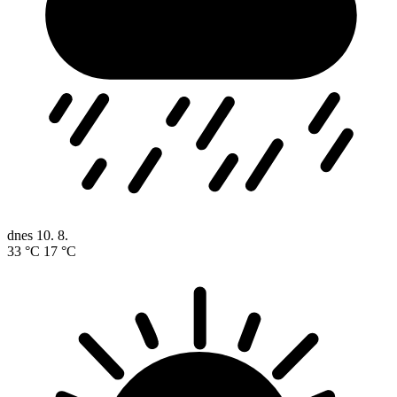
dnes
10. 8.
33 °C
17 °C