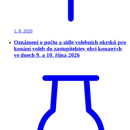
1. 8.
2026
Oznámení o počtu a sídle volebních okrsků pro
konání voleb do zastupitelstev obcí konaných
ve dnech 9. a 10. října 2026