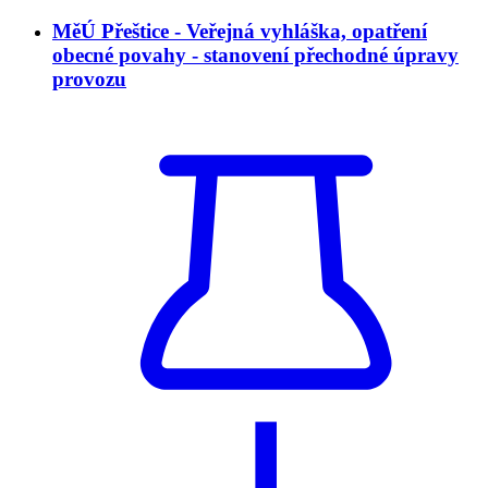
MěÚ Přeštice - Veřejná vyhláška, opatření
obecné povahy - stanovení přechodné úpravy
provozu