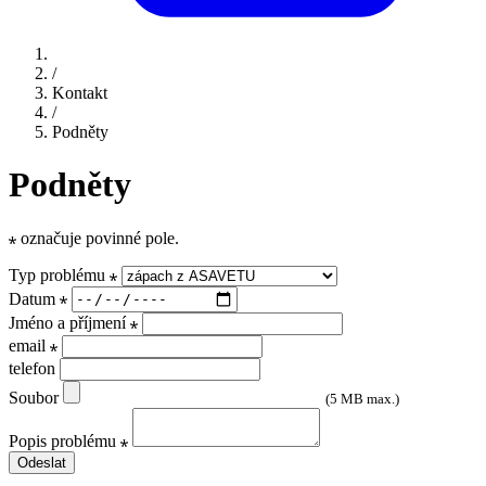
/
Kontakt
/
Podněty
Podněty
označuje povinné pole.
Typ problému
Datum
Jméno a příjmení
email
telefon
Soubor
(5 MB max.)
Popis problému
Odeslat