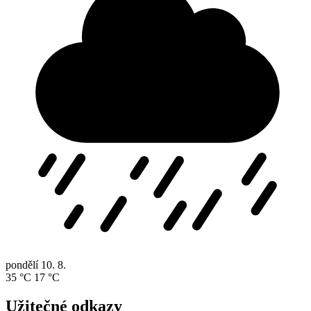
pondělí
10. 8.
35 °C
17 °C
Užitečné odkazy