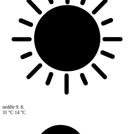
neděle
9. 8.
31 °C
14 °C