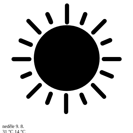
neděle
9. 8.
31 °C
14 °C