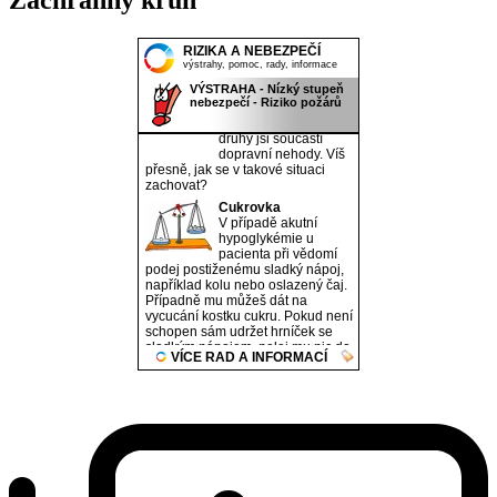
Záchranný kruh