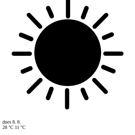
dnes
8. 8.
28 °C
11 °C