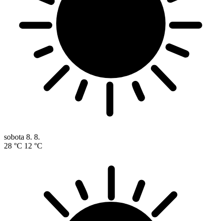
sobota
8. 8.
28 °C
12 °C