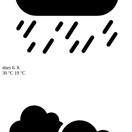
dnes
6. 8.
30 °C
19 °C