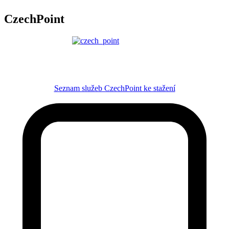
CzechPoint
Seznam služeb CzechPoint ke stažení