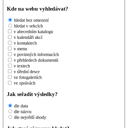
Kde na webu vyhledávat?
hledat bez omezení
hledat v sekcích
v abecedním katalogu
v kalendáři akcí
v kontaktech
v menu
v povinných informacích
v přehledech dokumentů
v textech
v úřední desce
ve fotogaleriích
ve zprávách
Jak seřadit výsledky?
dle data
dle názvu
dle největší shody