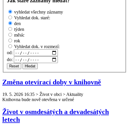
Jak staré záznamy hledat?
vyhledat všechny záznamy
Vyhledat dok. staré:
den
týden
měsíc
rok
Vyhledat dok. v rozmezí:
od:
do:
Reset
Hledat
Změna otevírací doby v knihovně
19. 5. 2026 16:35
>
Život v obci > Aktuality
Knihovna
bude nově otevřena v určené
Život v osmdesátých a devadesátých
letech