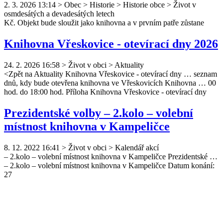
2. 3. 2026 13:14
>
Obec > Historie > Historie obce > Život v
osmdesátých a devadesátých letech
Kč. Objekt bude sloužit jako
knihovna
a v prvním patře zůstane
Knihovna Vřeskovice - otevírací dny 2026
24. 2. 2026 16:58
>
Život v obci > Aktuality
<Zpět na Aktuality
Knihovna
Vřeskovice - otevírací dny … seznam
dnů, kdy bude otevřena
knihovna
ve Vřeskovicích
Knihovna
… 00
hod. do 18:00 hod. Příloha
Knihovna
Vřeskovice - otevírací dny
Prezidentské volby – 2.kolo – volební
místnost knihovna v Kampeličce
8. 12. 2022 16:41
>
Život v obci > Kalendář akcí
– 2.kolo – volební místnost
knihovna
v Kampeličce Prezidentské …
– 2.kolo – volební místnost
knihovna
v Kampeličce Datum konání:
27