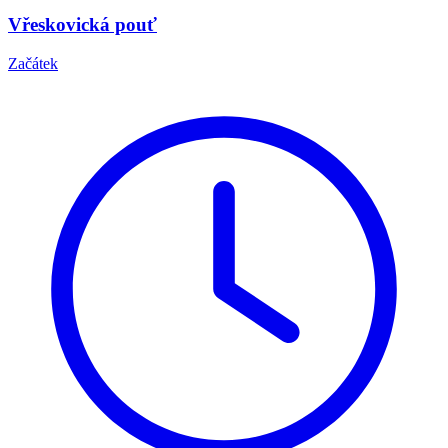
Vřeskovická pouť
Začátek